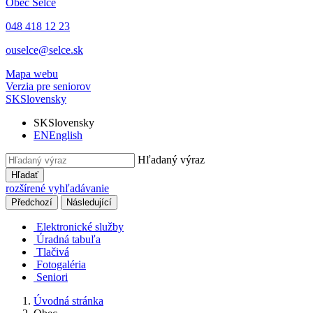
Obec
Selce
048 418 12 23
ouselce@selce.sk
Mapa webu
Verzia pre seniorov
SK
Slovensky
SK
Slovensky
EN
English
Hľadaný výraz
Hľadať
rozšírené vyhľadávanie
Předchozí
Následující
Elektronické služby
Úradná tabuľa
Tlačivá
Fotogaléria
Seniori
Úvodná stránka