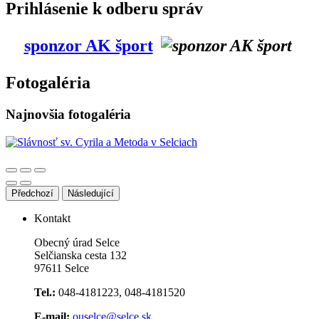
Prihlásenie k odberu správ
sponzor AK šport
Fotogaléria
Najnovšia fotogaléria
Předchozí
Následující
Kontakt
Obecný úrad Selce
Selčianska cesta 132
97611 Selce
Tel.:
048-4181223, 048-4181520
E-mail:
ouselce@selce.sk