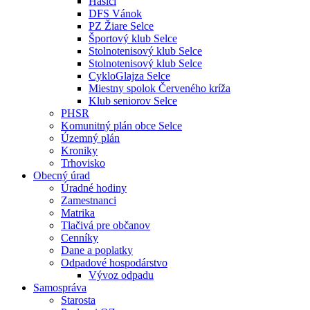
Hasiči
DFS Vánok
PZ Žiare Selce
Športový klub Selce
Stolnotenisový klub Selce
Stolnotenisový klub Selce
CykloGlajza Selce
Miestny spolok Červeného kríža
Klub seniorov Selce
PHSR
Komunitný plán obce Selce
Územný plán
Kroniky
Trhovisko
Obecný úrad
Úradné hodiny
Zamestnanci
Matrika
Tlačivá pre občanov
Cenníky
Dane a poplatky
Odpadové hospodárstvo
Vývoz odpadu
Samospráva
Starosta