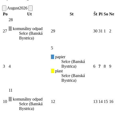
August
2026
Po
Ut
St
Št
Pi
So
Ne
28
komunálny odpad
27
29
30
31
1
2
Selce (Banská
Bystrica)
5
papier
Selce (Banská
3
4
Bystrica)
6
7
8
9
plast
Selce (Banská
Bystrica)
11
komunálny odpad
10
12
13
14
15
16
Selce (Banská
Bystrica)