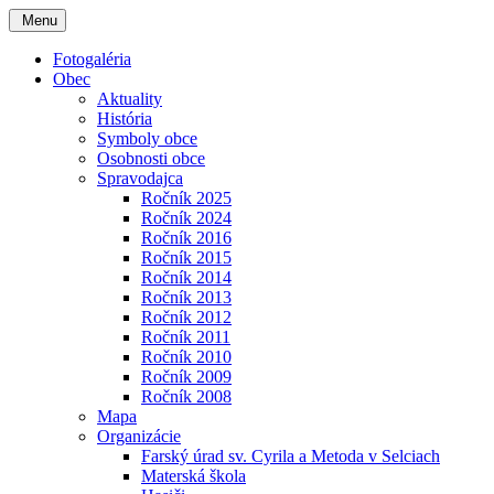
Menu
Fotogaléria
Obec
Aktuality
História
Symboly obce
Osobnosti obce
Spravodajca
Ročník 2025
Ročník 2024
Ročník 2016
Ročník 2015
Ročník 2014
Ročník 2013
Ročník 2012
Ročník 2011
Ročník 2010
Ročník 2009
Ročník 2008
Mapa
Organizácie
Farský úrad sv. Cyrila a Metoda v Selciach
Materská škola