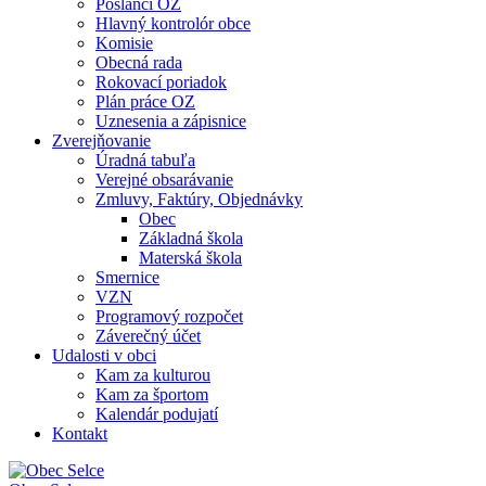
Poslanci OZ
Hlavný kontrolór obce
Komisie
Obecná rada
Rokovací poriadok
Plán práce OZ
Uznesenia a zápisnice
Zverejňovanie
Úradná tabuľa
Verejné obsarávanie
Zmluvy, Faktúry, Objednávky
Obec
Základná škola
Materská škola
Smernice
VZN
Programový rozpočet
Záverečný účet
Udalosti v obci
Kam za kulturou
Kam za športom
Kalendár podujatí
Kontakt