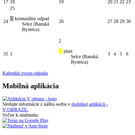
17
18
19
20
21
22
23
25
komunálny odpad
24
26
27
28
29
30
Selce (Banská
Bystrica)
2
plast
31
1
3
4
5
6
Selce (Banská
Bystrica)
Kalendár zvozu odpadu
Mobilná aplikácia
Sledujte informácie z nášho webu v
mobilnej aplikácii -
V OBRAZE.
Voľne k stiahnutiu: