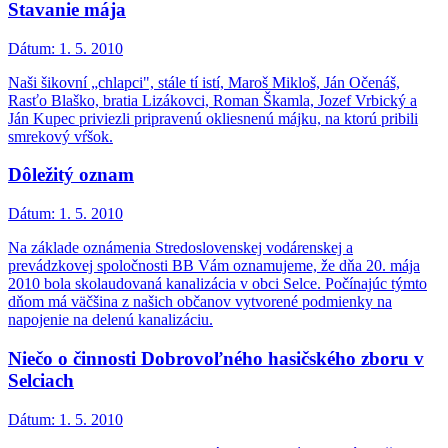
Stavanie mája
Dátum:
1. 5. 2010
Naši šikovní „chlapci", stále tí istí, Maroš Mikloš, Ján Očenáš,
Rasťo Blaško, bratia Lizákovci, Roman Škamla, Jozef Vrbický a
Ján Kupec priviezli pripravenú okliesnenú májku, na ktorú pribili
smrekový vŕšok.
Dôležitý oznam
Dátum:
1. 5. 2010
Na základe oznámenia Stredoslovenskej vodárenskej a
prevádzkovej spoločnosti BB Vám oznamujeme, že dňa 20. mája
2010 bola skolaudovaná kanalizácia v obci Selce. Počínajúc týmto
dňom má väčšina z našich občanov vytvorené podmienky na
napojenie na delenú kanalizáciu.
Niečo o činnosti Dobrovoľného hasičského zboru v
Selciach
Dátum:
1. 5. 2010