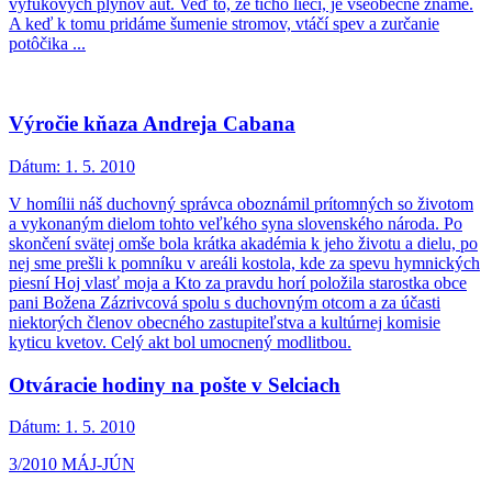
výfukových plynov áut. Veď to, že ticho lieči, je všeobecne známe.
A keď k tomu pridáme šumenie stromov, vtáčí spev a zurčanie
potôčika ...
Výročie kňaza Andreja Cabana
Dátum:
1. 5. 2010
V homílii náš duchovný správca oboznámil prítomných so životom
a vykonaným dielom tohto veľkého syna slovenského národa. Po
skončení svätej omše bola krátka akadémia k jeho životu a dielu, po
nej sme prešli k pomníku v areáli kostola, kde za spevu hymnických
piesní Hoj vlasť moja a Kto za pravdu horí položila starostka obce
pani Božena Zázrivcová spolu s duchovným otcom a za účasti
niektorých členov obecného zastupiteľstva a kultúrnej komisie
kyticu kvetov. Celý akt bol umocnený modlitbou.
Otváracie hodiny na pošte v Selciach
Dátum:
1. 5. 2010
3/2010 MÁJ-JÚN