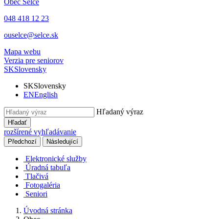
Obec
Selce
048 418 12 23
ouselce@selce.sk
Mapa webu
Verzia pre seniorov
SK
Slovensky
SK
Slovensky
EN
English
Hľadaný výraz
Hľadať
rozšírené vyhľadávanie
Předchozí
Následující
Elektronické služby
Úradná tabuľa
Tlačivá
Fotogaléria
Seniori
Úvodná stránka