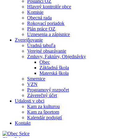
Poslanci OZ
Hlavný kontrolór obce
Komisie
Obecná rada
Rokovací poriadok
Plán práce OZ
Uznesenia a zápisnice
Zverejňovanie
Úradná tabuľa
Verejné obsarávanie
Zmluvy, Faktúry, Objednávky
Obec
Základná škola
Materská škola
Smernice
VZN
Programový rozpočet
Záverečný účet
Udalosti v obci
Kam za kulturou
Kam za športom
Kalendár podujatí
Kontakt