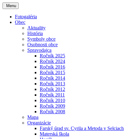
Menu
Fotogaléria
Obec
Aktuality
História
Symboly obce
Osobnosti obce
Spravodajca
Ročník 2025
Ročník 2024
Ročník 2016
Ročník 2015
Ročník 2014
Ročník 2013
Ročník 2012
Ročník 2011
Ročník 2010
Ročník 2009
Ročník 2008
Mapa
Organizácie
Farský úrad sv. Cyrila a Metoda v Selciach
Materská škola