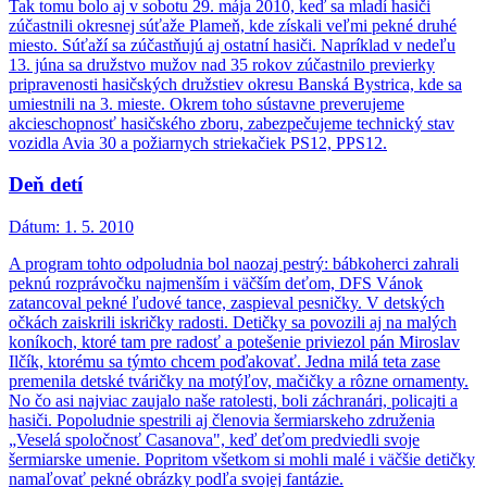
Tak tomu bolo aj v sobotu 29. mája 2010, keď sa mladí hasiči
zúčastnili okresnej súťaže Plameň, kde získali veľmi pekné druhé
miesto. Súťaží sa zúčastňujú aj ostatní hasiči. Napríklad v nedeľu
13. júna sa družstvo mužov nad 35 rokov zúčastnilo previerky
pripravenosti hasičských družstiev okresu Banská Bystrica, kde sa
umiestnili na 3. mieste. Okrem toho sústavne preverujeme
akcieschopnosť hasičského zboru, zabezpečujeme technický stav
vozidla Avia 30 a požiarnych striekačiek PS12, PPS12.
Deň detí
Dátum:
1. 5. 2010
A program tohto odpoludnia bol naozaj pestrý: bábkoherci zahrali
peknú rozprávočku najmenším i väčším deťom, DFS Vánok
zatancoval pekné ľudové tance, zaspieval pesničky. V detských
očkách zaiskrili iskričky radosti. Detičky sa povozili aj na malých
koníkoch, ktoré tam pre radosť a potešenie priviezol pán Miroslav
Ilčík, ktorému sa týmto chcem poďakovať. Jedna milá teta zase
premenila detské tváričky na motýľov, mačičky a rôzne ornamenty.
No čo asi najviac zaujalo naše ratolesti, boli záchranári, policajti a
hasiči. Popoludnie spestrili aj členovia šermiarskeho združenia
„Veselá spoločnosť Casanova", keď deťom predviedli svoje
šermiarske umenie. Popritom všetkom si mohli malé i väčšie detičky
namaľovať pekné obrázky podľa svojej fantázie.