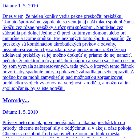
Dátum:
1. 5. 2010
Dnes viem, že nielen koníky vedia pekne preskočiť prekážku.
Tomuto športovému zápoleniu sa venujú aj naši mladí spoluobčania.
Skáču cez rôzne prekážky a rôznymi spôsobmi. Napríklad cez
zábradlia pri dolnej Jednote či pred kultúrnym domom alebo pri
cintoríne a Dome smútku. Pre neznalých tohto športu objasním, že
preskoky sú kombináciou akrobatických prvkov a odvahy,
nezainteresovanému by sa zdalo, že aj nerozumnosti. Keďže pri
zdolávaní prekážky sa jej možno dotknúť aj priamo do nej naraziť,
nečudo, že niektoré múry podľahnú náporu a zvalia sa. Touto cestou
by som vyzvala zainteresovaných, teda tých, o ktorých tento článok
hovorí, aby spadnuté múry a pokazené zábradlia po sebe opravili. A
možno by sa mohli zamyslieť aj nad možnosťou zorganizovať
prehliadku svojich výkonov na verejnosti - rodičia, a možno aj iní
spoluobčania, by sa iste potešili.
Motorky...
Dátum:
1. 5. 2010
Práve v tieto dni, ak práve neprší, nás to láka na prechádzku do
prírody, chceme načerpať sily a oddýchnuť si v akejsi oáze pokoja.
Chceme sa oslobodiť od pracovného zhonu, od hluku mesta,