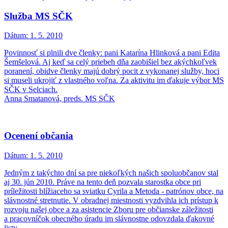
Služba MS SČK
Dátum:
1. 5. 2010
Povinnosť si plnili dve členky: pani Katarína Hlinková a pani Edita
Šemšelová. Aj keď sa celý priebeh dňa zaobišiel bez akýchkoľvek
poranení, obidve členky majú dobrý pocit z vykonanej služby, hoci
si museli ukrojiť z vlastného voľna. Za aktivitu im ďakuje výbor MS
SČK v Selciach.
Anna Smatanová, preds. MS SČK
Ocenení občania
Dátum:
1. 5. 2010
Jedným z takýchto dní sa pre niekoľkých našich spoluobčanov stal
aj 30. jún 2010. Práve na tento deň pozvala starostka obce pri
príležitosti blížiaceho sa sviatku Cyrila a Metoda - patrónov obce, na
slávnostné stretnutie. V obradnej miestnosti vyzdvihla ich prí­stup k
rozvoju našej obce a za asistencie Zboru pre občianske zá­ležitosti
a pracovníčok obecného úradu im slávnostne odovzdala ďakovné
listy.