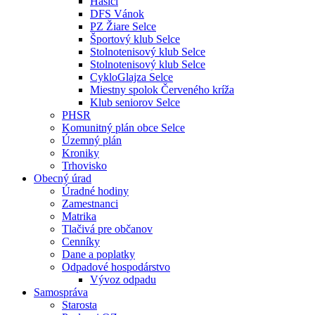
Hasiči
DFS Vánok
PZ Žiare Selce
Športový klub Selce
Stolnotenisový klub Selce
Stolnotenisový klub Selce
CykloGlajza Selce
Miestny spolok Červeného kríža
Klub seniorov Selce
PHSR
Komunitný plán obce Selce
Územný plán
Kroniky
Trhovisko
Obecný úrad
Úradné hodiny
Zamestnanci
Matrika
Tlačivá pre občanov
Cenníky
Dane a poplatky
Odpadové hospodárstvo
Vývoz odpadu
Samospráva
Starosta