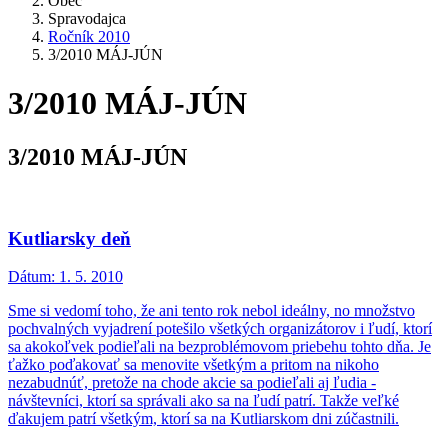
Obec
Spravodajca
Ročník 2010
3/2010 MÁJ-JÚN
3/2010 MÁJ-JÚN
3/2010 MÁJ-JÚN
Kutliarsky deň
Dátum:
1. 5. 2010
Sme si vedomí toho, že ani tento rok nebol ideálny, no množstvo
pochvalných vyjadrení potešilo všetkých organizátorov i ľudí, ktorí
sa akokoľvek podieľali na bezproblémovom priebehu tohto dňa. Je
ťažko poďakovať sa menovite všetkým a pritom na nikoho
nezabudnúť, pretože na chode akcie sa podieľali aj ľudia -
návštevníci, ktorí sa správali ako sa na ľudí patrí. Takže veľké
ďakujem patrí všetkým, ktorí sa na Kutliarskom dni zúčastnili.