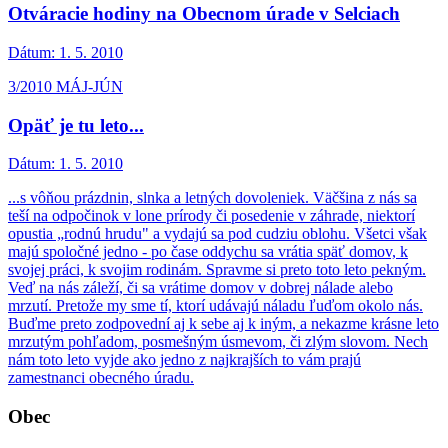
Otváracie hodiny na Obecnom úrade v Selciach
Dátum:
1. 5. 2010
3/2010 MÁJ-JÚN
Opäť je tu leto...
Dátum:
1. 5. 2010
...s vôňou prázdnin, slnka a letných dovoleniek. Väčšina z nás sa
teší na odpočinok v lone prírody či posedenie v záhrade, niektorí
opustia „rodnú hrudu" a vydajú sa pod cudziu oblohu. Všetci však
majú spoločné jedno - po čase oddychu sa vrátia späť domov, k
svojej práci, k svojim rodinám. Spravme si preto toto leto pekným.
Veď na nás záleží, či sa vrátime domov v dobrej nálade alebo
mrzutí. Pretože my sme tí, ktorí udávajú náladu ľuďom okolo nás.
Buďme preto zodpovední aj k sebe aj k iným, a nekazme krásne leto
mrzutým pohľadom, posmešným úsmevom, či zlým slovom. Nech
nám toto leto vyjde ako jedno z najkrajších to vám prajú
zamestnanci obecného úradu.
Obec