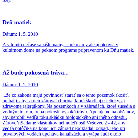
Deň matiek
Dátum:
1. 5. 2010
A v tomto nečase sa zišli mamy, staré mamy ale aj otcovia v
kultúrnom dome na peknom programe pripravenom ku Dňu matiek.
Až bude pokosená tráva...
Dátum:
1. 5. 2010
...že zo zákona majú povinnosť starať sa o tento pozemok (kosiť,
hrabať), aby sa nerozširovala burina, ktorá škodí aj esteticky, aj
zdravotne (alergikom).Na pozemkoch a v záhradách, ktoré susedia s
vodným tokom, treba pokosiť vysokú trávu. Apelujeme na občanov,
aby nerobili vedľa toku skládku biologického ani iného odpadu.
Zároveň žiadame vlastníkov nehnuteľností Vyšovec 2 - 42, aby
vedľa potôčika na konci ich záhrad neodkladali odpad, lebo pri
prívalových vodách upcháva kanalizáciu a vytápa ľudí okolo