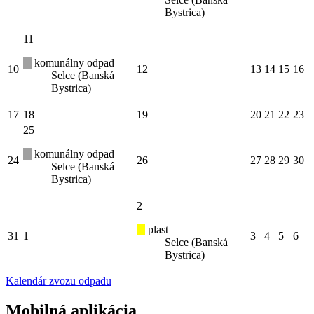
Bystrica)
11
komunálny odpad
10
12
13
14
15
16
Selce (Banská
Bystrica)
17
18
19
20
21
22
23
25
komunálny odpad
24
26
27
28
29
30
Selce (Banská
Bystrica)
2
plast
31
1
3
4
5
6
Selce (Banská
Bystrica)
Kalendár zvozu odpadu
Mobilná aplikácia