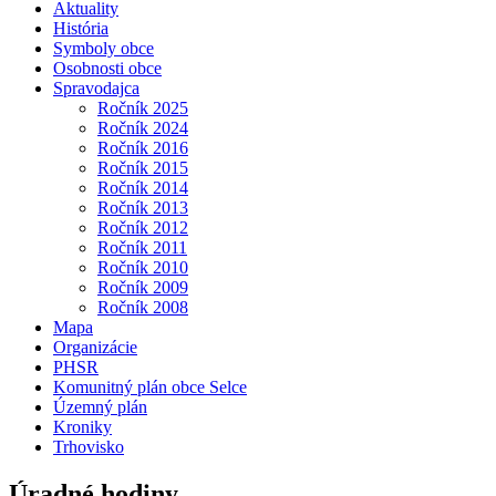
Aktuality
História
Symboly obce
Osobnosti obce
Spravodajca
Ročník 2025
Ročník 2024
Ročník 2016
Ročník 2015
Ročník 2014
Ročník 2013
Ročník 2012
Ročník 2011
Ročník 2010
Ročník 2009
Ročník 2008
Mapa
Organizácie
PHSR
Komunitný plán obce Selce
Územný plán
Kroniky
Trhovisko
Úradné hodiny