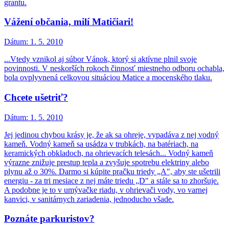
grantu.
Vážení občania, milí Matičiari!
Dátum:
1. 5. 2010
...Vtedy vznikol aj súbor Vánok, ktorý si aktívne plnil svoje
povinnosti. V neskorších rokoch činnosť miestneho odboru ochabla,
bola ovplyvnená celkovou situáciou Matice a mocenského tlaku.
Chcete ušetriť?
Dátum:
1. 5. 2010
Jej jedinou chybou krásy je, že ak sa ohreje, vypadáva z nej vodný
kameň. Vodný kameň sa usádza v trubkách, na batériach, na
keramických obkladoch, na ohrievacích telesách... Vodný kameň
výrazne znižuje prestup tepla a zvyšuje spotrebu elektriny alebo
plynu až o 30%. Darmo si kúpite pračku triedy „A", aby ste ušetrili
energiu - za tri mesiace z nej máte triedu „D" a stále sa to zhoršuje.
A podobne je to v umývačke riadu, v ohrievači vody, vo varnej
kanvici, v sanitárnych zariadenia, jednoducho všade.
Poznáte parkuristov?