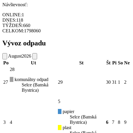
Návštevnosť:
ONLINE:
1
DNES:
118
TÝŽDEŇ:
660
CELKOM:
1798060
Vývoz odpadu
August
2026
Po
Ut
St
Št
Pi
So
Ne
28
komunálny odpad
27
29
30
31
1
2
Selce (Banská
Bystrica)
5
papier
Selce (Banská
3
4
Bystrica)
6
7
8
9
plast
Selce (Banská