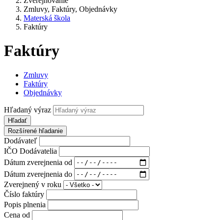
Zverejňovanie
Zmluvy, Faktúry, Objednávky
Materská škola
Faktúry
Faktúry
Zmluvy
Faktúry
Objednávky
Hľadaný výraz
Hľadať
Rozšírené hľadanie
Dodávateľ
IČO Dodávatelia
Dátum zverejnenia od
Dátum zverejnenia do
Zverejnený v roku
Číslo faktúry
Popis plnenia
Cena od