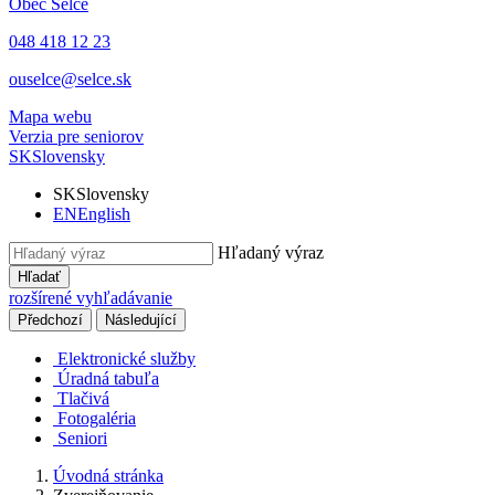
Obec
Selce
048 418 12 23
ouselce@selce.sk
Mapa webu
Verzia pre seniorov
SK
Slovensky
SK
Slovensky
EN
English
Hľadaný výraz
Hľadať
rozšírené vyhľadávanie
Předchozí
Následující
Elektronické služby
Úradná tabuľa
Tlačivá
Fotogaléria
Seniori
Úvodná stránka