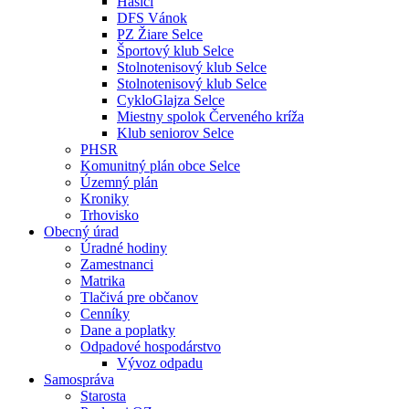
Hasiči
DFS Vánok
PZ Žiare Selce
Športový klub Selce
Stolnotenisový klub Selce
Stolnotenisový klub Selce
CykloGlajza Selce
Miestny spolok Červeného kríža
Klub seniorov Selce
PHSR
Komunitný plán obce Selce
Územný plán
Kroniky
Trhovisko
Obecný úrad
Úradné hodiny
Zamestnanci
Matrika
Tlačivá pre občanov
Cenníky
Dane a poplatky
Odpadové hospodárstvo
Vývoz odpadu
Samospráva
Starosta