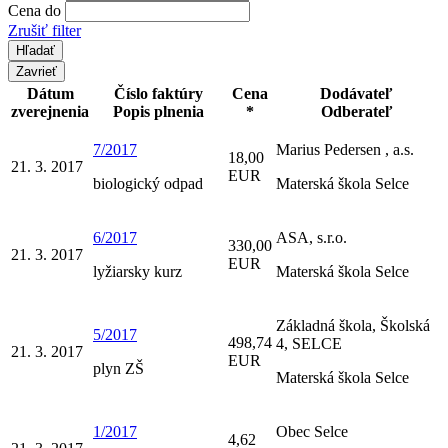
Cena do
Zrušiť filter
Zavrieť
Dátum
Číslo faktúry
Cena
Dodávateľ
zverejnenia
Popis plnenia
*
Odberateľ
7/2017
Marius Pedersen , a.s.
18,00
21. 3. 2017
EUR
biologický odpad
Materská škola Selce
6/2017
ASA, s.r.o.
330,00
21. 3. 2017
EUR
lyžiarsky kurz
Materská škola Selce
Základná škola, Školská
5/2017
498,74
4, SELCE
21. 3. 2017
EUR
plyn ZŠ
Materská škola Selce
1/2017
Obec Selce
4,62