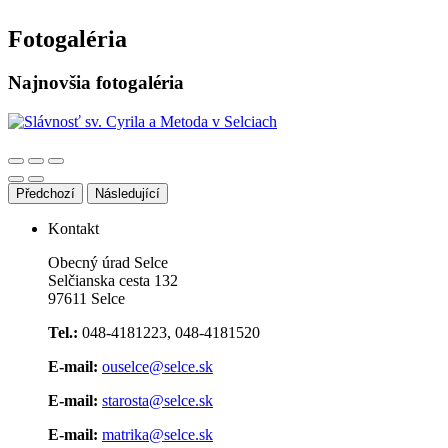
Fotogaléria
Najnovšia fotogaléria
Předchozí
Následující
Kontakt
Obecný úrad Selce
Selčianska cesta 132
97611 Selce
Tel.:
048-4181223, 048-4181520
E-mail:
ouselce@selce.sk
E-mail:
starosta@selce.sk
E-mail:
matrika@selce.sk