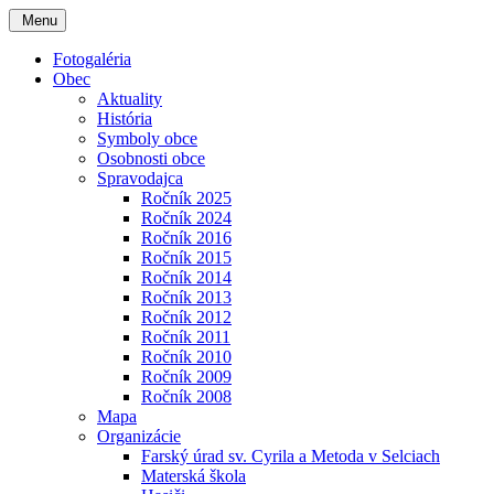
Menu
Fotogaléria
Obec
Aktuality
História
Symboly obce
Osobnosti obce
Spravodajca
Ročník 2025
Ročník 2024
Ročník 2016
Ročník 2015
Ročník 2014
Ročník 2013
Ročník 2012
Ročník 2011
Ročník 2010
Ročník 2009
Ročník 2008
Mapa
Organizácie
Farský úrad sv. Cyrila a Metoda v Selciach
Materská škola