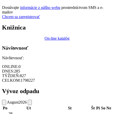
Dostávajte
informácie z nášho webu
prostredníctvom SMS a e-
mailov
Chcem sa zaregistrovať
Knižnica
On-line katalóg
Návštevnosť
Návštevnosť:
ONLINE:
0
DNES:
285
TÝŽDEŇ:
827
CELKOM:
1798227
Vývoz odpadu
August
2026
Po
Ut
St
Št
Pi
So
Ne
28