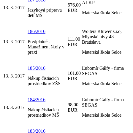
ALKP
576,00
13. 3. 2017
Jazyková príprava
EUR
Materská škola Selce
detí MŠ
186/2016
Wolters Kluwer s.r.o,
Mlynské nivy 48
111,00
Predplatné -
13. 3. 2017
Bratislava
EUR
Manažment školy v
praxi
Materská škola Selce
185/2016
Ľubomír Gálfy - firma
101,00
SEGAS
13. 3. 2017
Nákup čistiacich
EUR
prostriedkov ZŠS
Materská škola Selce
184/2016
Ľubomír Gálfy - firma
98,00
SEGAS
13. 3. 2017
Nákup čistiacich
EUR
prostriedkov MŠ
Materská škola Selce
183/2016