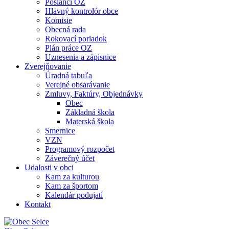
Poslanci OZ
Hlavný kontrolór obce
Komisie
Obecná rada
Rokovací poriadok
Plán práce OZ
Uznesenia a zápisnice
Zverejňovanie
Úradná tabuľa
Verejné obsarávanie
Zmluvy, Faktúry, Objednávky
Obec
Základná škola
Materská škola
Smernice
VZN
Programový rozpočet
Záverečný účet
Udalosti v obci
Kam za kulturou
Kam za športom
Kalendár podujatí
Kontakt