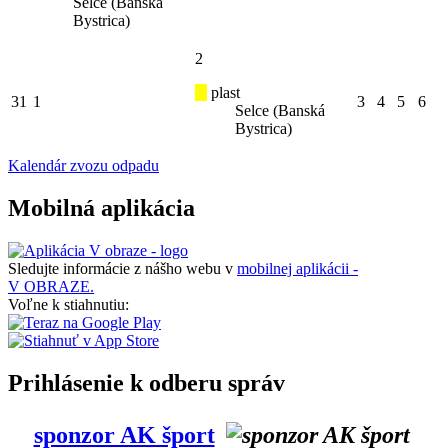
Selce (Banská
Bystrica)
2
plast
31
1
3
4
5
6
Selce (Banská
Bystrica)
Kalendár zvozu odpadu
Mobilná aplikácia
Sledujte informácie z nášho webu v
mobilnej aplikácii -
V OBRAZE.
Voľne k stiahnutiu:
Prihlásenie k odberu správ
sponzor AK šport