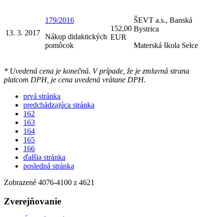
179/2016
ŠEVT a.s., Banská
152,00
Bystrica
13. 3. 2017
Nákup didaktických
EUR
pomôcok
Materská škola Selce
* Uvedená cena je konečná. V prípade, že je zmluvná strana
platcom DPH, je cena uvedená vrátane DPH.
prvá stránka
predchádzajúca stránka
162
163
164
165
166
ďalšia stránka
posledná stránka
Zobrazené
4076
-
4100
z 4621
Zverejňovanie