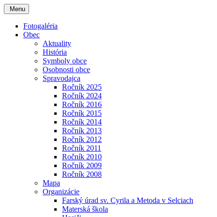
Menu
Fotogaléria
Obec
Aktuality
História
Symboly obce
Osobnosti obce
Spravodajca
Ročník 2025
Ročník 2024
Ročník 2016
Ročník 2015
Ročník 2014
Ročník 2013
Ročník 2012
Ročník 2011
Ročník 2010
Ročník 2009
Ročník 2008
Mapa
Organizácie
Farský úrad sv. Cyrila a Metoda v Selciach
Materská škola