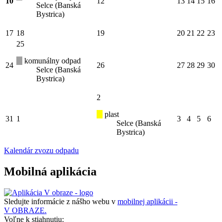
10
12
13
14
15
16
Selce (Banská
Bystrica)
17
18
19
20
21
22
23
25
komunálny odpad
24
26
27
28
29
30
Selce (Banská
Bystrica)
2
plast
31
1
3
4
5
6
Selce (Banská
Bystrica)
Kalendár zvozu odpadu
Mobilná aplikácia
Sledujte informácie z nášho webu v
mobilnej aplikácii -
V OBRAZE.
Voľne k stiahnutiu: