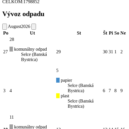
CELKOM:
1798852
Vývoz odpadu
August
2026
Po
Ut
St
Št
Pi
So
Ne
28
komunálny odpad
27
29
30
31
1
2
Selce (Banská
Bystrica)
5
papier
Selce (Banská
3
4
Bystrica)
6
7
8
9
plast
Selce (Banská
Bystrica)
11
komunálny odpad