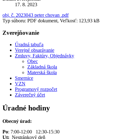
17. 8. 2023
obj. č. 2023043 peter chovan .pdf
Typ súboru: PDF dokument, Veľkosť: 123,93 kB
Zverejňovanie
Úradná tabuľa
Verejné obsarávanie
Zmluvy, Faktúry, Objednávky
Obec
Základná škola
Materská škola
Smernice
VZN
Programový rozpočet
Záverečný účet
Úradné hodiny
Obecný úrad:
Po
: 7:00-12:00 12:30-15:30
Ut:
Nestránkový deň