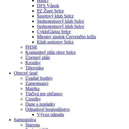
Hasiči
DFS Vánok
PZ Žiare Selce
Športový klub Selce
Stolnotenisový klub Selce
Stolnotenisový klub Selce
CykloGlajza Selce
Miestny spolok Červeného kríža
Klub seniorov Selce
PHSR
Komunitný plán obce Selce
Územný plán
Kroniky
Trhovisko
Obecný úrad
Úradné hodiny
Zamestnanci
Matrika
Tlačivá pre občanov
Cenníky
Dane a poplatky
Odpadové hospodárstvo
Vývoz odpadu
Samospráva
Starosta