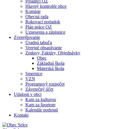
Poslanci OZ
Hlavný kontrolór obce
Komisie
Obecná rada
Rokovací poriadok
Plán práce OZ
Uznesenia a zápisnice
Zverejňovanie
Úradná tabuľa
Verejné obsarávanie
Zmluvy, Faktúry, Objednávky
Obec
Základná škola
Materská škola
Smernice
VZN
Programový rozpočet
Záverečný účet
Udalosti v obci
Kam za kulturou
Kam za športom
Kalendár podujatí
Kontakt