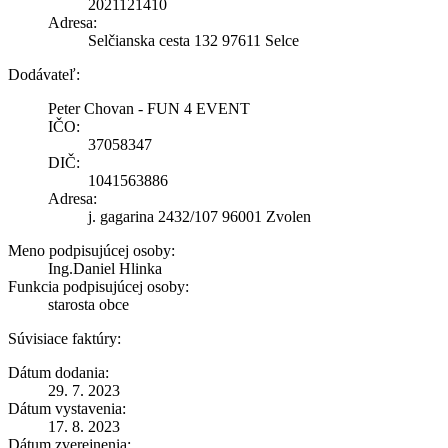
2021121410
Adresa:
Selčianska cesta 132 97611 Selce
Dodávateľ:
Peter Chovan - FUN 4 EVENT
IČO:
37058347
DIČ:
1041563886
Adresa:
j. gagarina 2432/107 96001 Zvolen
Meno podpisujúcej osoby:
Ing.Daniel Hlinka
Funkcia podpisujúcej osoby:
starosta obce
Súvisiace faktúry:
Dátum dodania:
29. 7. 2023
Dátum vystavenia:
17. 8. 2023
Dátum zverejnenia: