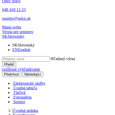
Obec
Selce
048 418 12 23
ouselce@selce.sk
Mapa webu
Verzia pre seniorov
SK
Slovensky
SK
Slovensky
EN
English
Hľadaný výraz
Hľadať
rozšírené vyhľadávanie
Předchozí
Následující
Elektronické služby
Úradná tabuľa
Tlačivá
Fotogaléria
Seniori
Úvodná stránka