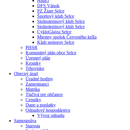
Hasiči
DFS Vánok
PZ Žiare Selce
Športový klub Selce
Stolnotenisový klub Selce
Stolnotenisový klub Selce
CykloGlajza Selce
Miestny spolok Červeného kríža
Klub seniorov Selce
PHSR
Komunitný plán obce Selce
Územný plán
Kroniky
Trhovisko
Obecný úrad
Úradné hodiny
Zamestnanci
Matrika
Tlačivá pre občanov
Cenníky
Dane a poplatky
Odpadové hospodárstvo
Vývoz odpadu
Samospráva
Starosta