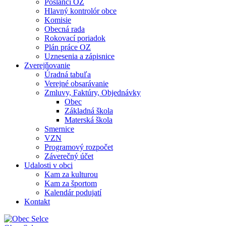
Poslanci OZ
Hlavný kontrolór obce
Komisie
Obecná rada
Rokovací poriadok
Plán práce OZ
Uznesenia a zápisnice
Zverejňovanie
Úradná tabuľa
Verejné obsarávanie
Zmluvy, Faktúry, Objednávky
Obec
Základná škola
Materská škola
Smernice
VZN
Programový rozpočet
Záverečný účet
Udalosti v obci
Kam za kulturou
Kam za športom
Kalendár podujatí
Kontakt