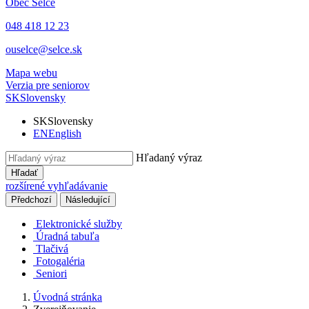
Obec
Selce
048 418 12 23
ouselce@selce.sk
Mapa webu
Verzia pre seniorov
SK
Slovensky
SK
Slovensky
EN
English
Hľadaný výraz
Hľadať
rozšírené vyhľadávanie
Předchozí
Následující
Elektronické služby
Úradná tabuľa
Tlačivá
Fotogaléria
Seniori
Úvodná stránka