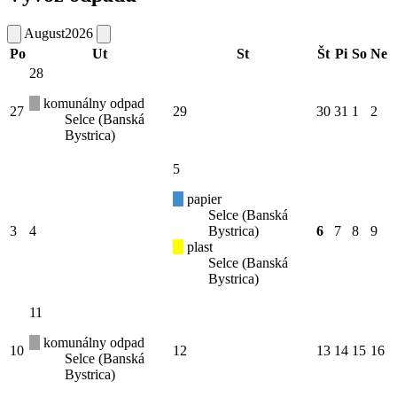
August
2026
Po
Ut
St
Št
Pi
So
Ne
28
komunálny odpad
27
29
30
31
1
2
Selce (Banská
Bystrica)
5
papier
Selce (Banská
3
4
Bystrica)
6
7
8
9
plast
Selce (Banská
Bystrica)
11
komunálny odpad
10
12
13
14
15
16
Selce (Banská
Bystrica)