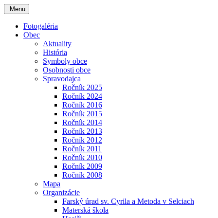
Menu
Fotogaléria
Obec
Aktuality
História
Symboly obce
Osobnosti obce
Spravodajca
Ročník 2025
Ročník 2024
Ročník 2016
Ročník 2015
Ročník 2014
Ročník 2013
Ročník 2012
Ročník 2011
Ročník 2010
Ročník 2009
Ročník 2008
Mapa
Organizácie
Farský úrad sv. Cyrila a Metoda v Selciach
Materská škola