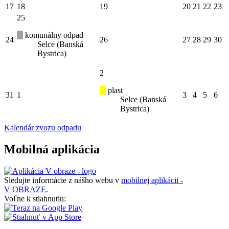
17
18
19
20
21
22
23
25
komunálny odpad
24
26
27
28
29
30
Selce (Banská
Bystrica)
2
plast
31
1
3
4
5
6
Selce (Banská
Bystrica)
Kalendár zvozu odpadu
Mobilná aplikácia
Sledujte informácie z nášho webu v
mobilnej aplikácii -
V OBRAZE.
Voľne k stiahnutiu: