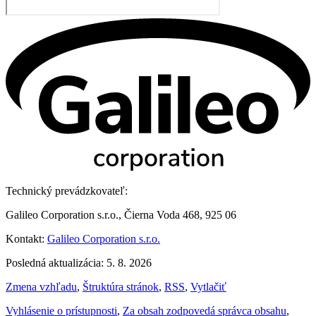
Technický prevádzkovateľ:
Galileo Corporation s.r.o., Čierna Voda 468, 925 06
Kontakt:
Galileo Corporation s.r.o.
Posledná aktualizácia: 5. 8. 2026
Zmena vzhľadu
,
Štruktúra stránok
,
RSS
,
Vytlačiť
Vyhlásenie o prístupnosti
,
Za obsah zodpovedá správca obsahu
,