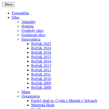
Menu
Fotogaléria
Obec
Aktuality
História
Symboly obce
Osobnosti obce
Spravodajca
Ročník 2025
Ročník 2024
Ročník 2016
Ročník 2015
Ročník 2014
Ročník 2013
Ročník 2012
Ročník 2011
Ročník 2010
Ročník 2009
Ročník 2008
Mapa
Organizácie
Farský úrad sv. Cyrila a Metoda v Selciach
Materská škola