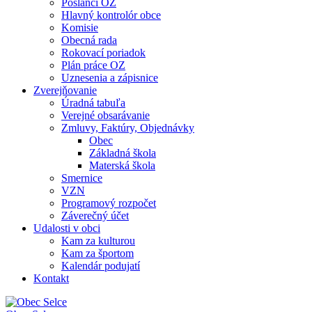
Poslanci OZ
Hlavný kontrolór obce
Komisie
Obecná rada
Rokovací poriadok
Plán práce OZ
Uznesenia a zápisnice
Zverejňovanie
Úradná tabuľa
Verejné obsarávanie
Zmluvy, Faktúry, Objednávky
Obec
Základná škola
Materská škola
Smernice
VZN
Programový rozpočet
Záverečný účet
Udalosti v obci
Kam za kulturou
Kam za športom
Kalendár podujatí
Kontakt