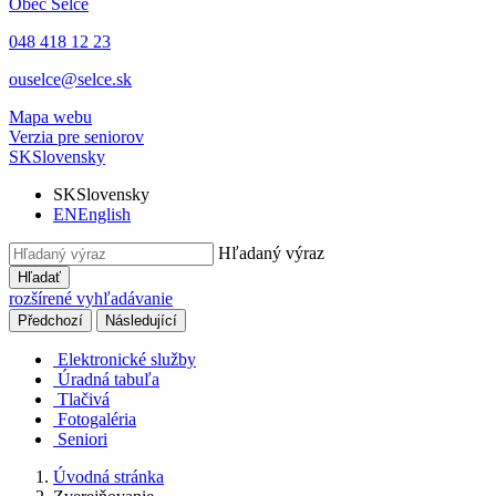
Obec
Selce
048 418 12 23
ouselce@selce.sk
Mapa webu
Verzia pre seniorov
SK
Slovensky
SK
Slovensky
EN
English
Hľadaný výraz
Hľadať
rozšírené vyhľadávanie
Předchozí
Následující
Elektronické služby
Úradná tabuľa
Tlačivá
Fotogaléria
Seniori
Úvodná stránka