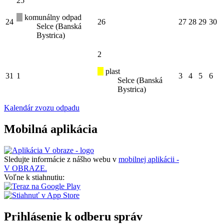
25
komunálny odpad
24
26
27
28
29
30
Selce (Banská
Bystrica)
2
plast
31
1
3
4
5
6
Selce (Banská
Bystrica)
Kalendár zvozu odpadu
Mobilná aplikácia
Sledujte informácie z nášho webu v
mobilnej aplikácii -
V OBRAZE.
Voľne k stiahnutiu:
Prihlásenie k odberu správ