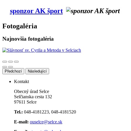
sponzor AK šport
Fotogaléria
Najnovšia fotogaléria
Předchozí
Následující
Kontakt
Obecný úrad Selce
Selčianska cesta 132
97611 Selce
Tel.:
048-4181223, 048-4181520
E-mail:
ouselce@selce.sk