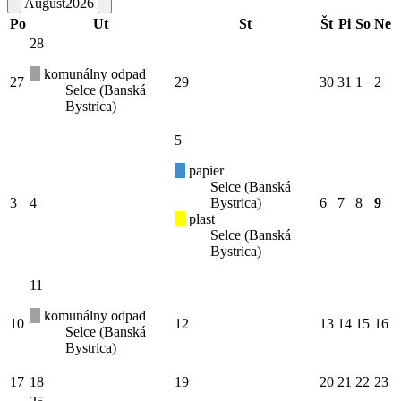
August
2026
Po
Ut
St
Št
Pi
So
Ne
28
komunálny odpad
27
29
30
31
1
2
Selce (Banská
Bystrica)
5
papier
Selce (Banská
3
4
Bystrica)
6
7
8
9
plast
Selce (Banská
Bystrica)
11
komunálny odpad
10
12
13
14
15
16
Selce (Banská
Bystrica)
17
18
19
20
21
22
23