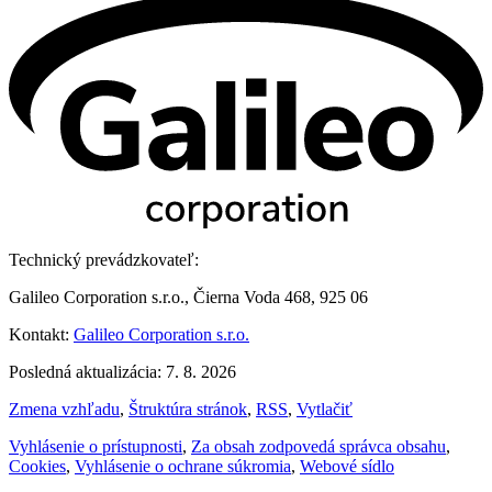
Technický prevádzkovateľ:
Galileo Corporation s.r.o., Čierna Voda 468, 925 06
Kontakt:
Galileo Corporation s.r.o.
Posledná aktualizácia: 7. 8. 2026
Zmena vzhľadu
,
Štruktúra stránok
,
RSS
,
Vytlačiť
Vyhlásenie o prístupnosti
,
Za obsah zodpovedá správca obsahu
,
Cookies
,
Vyhlásenie o ochrane súkromia
,
Webové sídlo