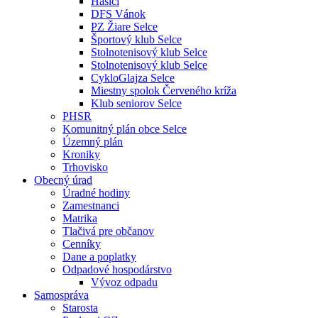
Hasiči
DFS Vánok
PZ Žiare Selce
Športový klub Selce
Stolnotenisový klub Selce
Stolnotenisový klub Selce
CykloGlajza Selce
Miestny spolok Červeného kríža
Klub seniorov Selce
PHSR
Komunitný plán obce Selce
Územný plán
Kroniky
Trhovisko
Obecný úrad
Úradné hodiny
Zamestnanci
Matrika
Tlačivá pre občanov
Cenníky
Dane a poplatky
Odpadové hospodárstvo
Vývoz odpadu
Samospráva
Starosta