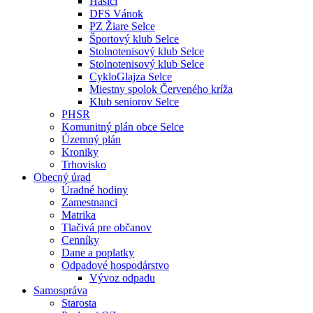
Hasiči
DFS Vánok
PZ Žiare Selce
Športový klub Selce
Stolnotenisový klub Selce
Stolnotenisový klub Selce
CykloGlajza Selce
Miestny spolok Červeného kríža
Klub seniorov Selce
PHSR
Komunitný plán obce Selce
Územný plán
Kroniky
Trhovisko
Obecný úrad
Úradné hodiny
Zamestnanci
Matrika
Tlačivá pre občanov
Cenníky
Dane a poplatky
Odpadové hospodárstvo
Vývoz odpadu
Samospráva
Starosta