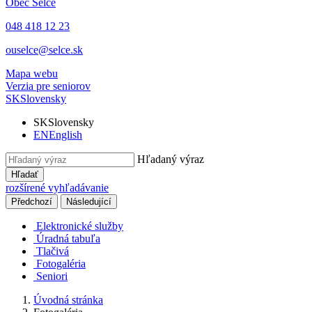
Obec
Selce
048 418 12 23
ouselce@selce.sk
Mapa webu
Verzia pre seniorov
SK
Slovensky
SK
Slovensky
EN
English
Hľadaný výraz
Hľadať
rozšírené vyhľadávanie
Předchozí
Následující
Elektronické služby
Úradná tabuľa
Tlačivá
Fotogaléria
Seniori
Úvodná stránka