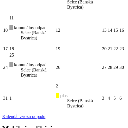
Selce (Banská
Bystrica)
11
komunálny odpad
10
12
13
14
15
16
Selce (Banská
Bystrica)
17
18
19
20
21
22
23
25
komunálny odpad
24
26
27
28
29
30
Selce (Banská
Bystrica)
2
plast
31
1
3
4
5
6
Selce (Banská
Bystrica)
Kalendár zvozu odpadu