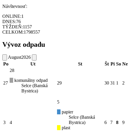
Návštevnosť:
ONLINE:
1
DNES:
76
TÝŽDEŇ:
1157
CELKOM:
1798557
Vývoz odpadu
August
2026
Po
Ut
St
Št
Pi
So
Ne
28
komunálny odpad
27
29
30
31
1
2
Selce (Banská
Bystrica)
5
papier
Selce (Banská
3
4
Bystrica)
6
7
8
9
plast