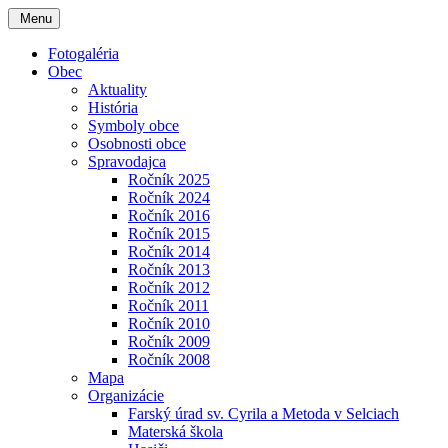
Menu
Fotogaléria
Obec
Aktuality
História
Symboly obce
Osobnosti obce
Spravodajca
Ročník 2025
Ročník 2024
Ročník 2016
Ročník 2015
Ročník 2014
Ročník 2013
Ročník 2012
Ročník 2011
Ročník 2010
Ročník 2009
Ročník 2008
Mapa
Organizácie
Farský úrad sv. Cyrila a Metoda v Selciach
Materská škola