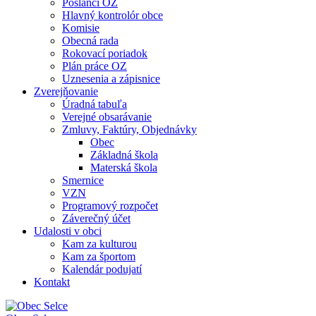
Poslanci OZ
Hlavný kontrolór obce
Komisie
Obecná rada
Rokovací poriadok
Plán práce OZ
Uznesenia a zápisnice
Zverejňovanie
Úradná tabuľa
Verejné obsarávanie
Zmluvy, Faktúry, Objednávky
Obec
Základná škola
Materská škola
Smernice
VZN
Programový rozpočet
Záverečný účet
Udalosti v obci
Kam za kulturou
Kam za športom
Kalendár podujatí
Kontakt