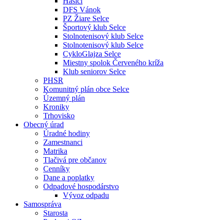
Hasiči
DFS Vánok
PZ Žiare Selce
Športový klub Selce
Stolnotenisový klub Selce
Stolnotenisový klub Selce
CykloGlajza Selce
Miestny spolok Červeného kríža
Klub seniorov Selce
PHSR
Komunitný plán obce Selce
Územný plán
Kroniky
Trhovisko
Obecný úrad
Úradné hodiny
Zamestnanci
Matrika
Tlačivá pre občanov
Cenníky
Dane a poplatky
Odpadové hospodárstvo
Vývoz odpadu
Samospráva
Starosta