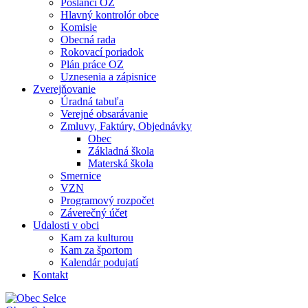
Poslanci OZ
Hlavný kontrolór obce
Komisie
Obecná rada
Rokovací poriadok
Plán práce OZ
Uznesenia a zápisnice
Zverejňovanie
Úradná tabuľa
Verejné obsarávanie
Zmluvy, Faktúry, Objednávky
Obec
Základná škola
Materská škola
Smernice
VZN
Programový rozpočet
Záverečný účet
Udalosti v obci
Kam za kulturou
Kam za športom
Kalendár podujatí
Kontakt