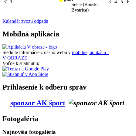
31
1
3
4
5
6
Selce (Banská
Bystrica)
Kalendár zvozu odpadu
Mobilná aplikácia
Sledujte informácie z nášho webu v
mobilnej aplikácii -
V OBRAZE.
Voľne k stiahnutiu:
Prihlásenie k odberu správ
sponzor AK šport
Fotogaléria
Najnovšia fotogaléria