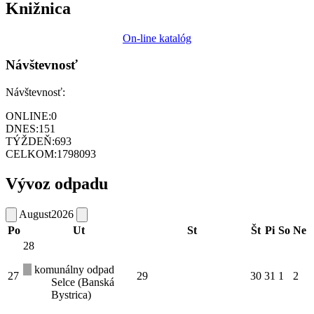
Knižnica
On-line katalóg
Návštevnosť
Návštevnosť:
ONLINE:
0
DNES:
151
TÝŽDEŇ:
693
CELKOM:
1798093
Vývoz odpadu
August
2026
Po
Ut
St
Št
Pi
So
Ne
28
komunálny odpad
27
29
30
31
1
2
Selce (Banská
Bystrica)