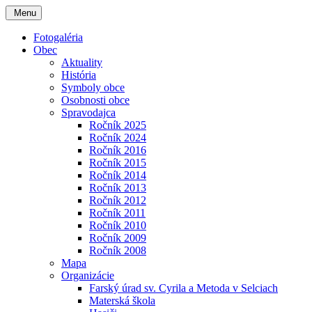
Menu
Fotogaléria
Obec
Aktuality
História
Symboly obce
Osobnosti obce
Spravodajca
Ročník 2025
Ročník 2024
Ročník 2016
Ročník 2015
Ročník 2014
Ročník 2013
Ročník 2012
Ročník 2011
Ročník 2010
Ročník 2009
Ročník 2008
Mapa
Organizácie
Farský úrad sv. Cyrila a Metoda v Selciach
Materská škola