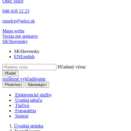
Obec
Selce
048 418 12 23
ouselce@selce.sk
Mapa webu
Verzia pre seniorov
SK
Slovensky
SK
Slovensky
EN
English
Hľadaný výraz
Hľadať
rozšírené vyhľadávanie
Předchozí
Následující
Elektronické služby
Úradná tabuľa
Tlačivá
Fotogaléria
Seniori
Úvodná stránka