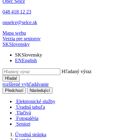
Obec
Selce
048 418 12 23
ouselce@selce.sk
Mapa webu
Verzia pre seniorov
SK
Slovensky
SK
Slovensky
EN
English
Hľadaný výraz
Hľadať
rozšírené vyhľadávanie
Předchozí
Následující
Elektronické služby
Úradná tabuľa
Tlačivá
Fotogaléria
Seniori
Úvodná stránka