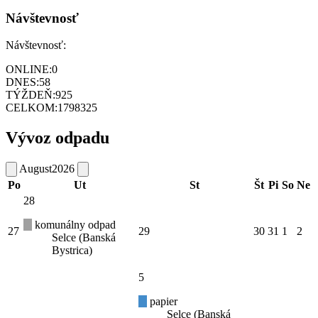
Návštevnosť
Návštevnosť:
ONLINE:
0
DNES:
58
TÝŽDEŇ:
925
CELKOM:
1798325
Vývoz odpadu
August
2026
Po
Ut
St
Št
Pi
So
Ne
28
komunálny odpad
27
29
30
31
1
2
Selce (Banská
Bystrica)
5
papier
Selce (Banská