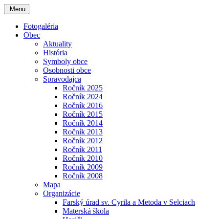
Menu
Fotogaléria
Obec
Aktuality
História
Symboly obce
Osobnosti obce
Spravodajca
Ročník 2025
Ročník 2024
Ročník 2016
Ročník 2015
Ročník 2014
Ročník 2013
Ročník 2012
Ročník 2011
Ročník 2010
Ročník 2009
Ročník 2008
Mapa
Organizácie
Farský úrad sv. Cyrila a Metoda v Selciach
Materská škola