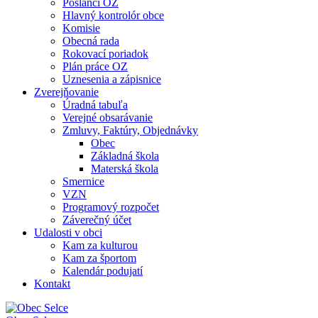
Poslanci OZ
Hlavný kontrolór obce
Komisie
Obecná rada
Rokovací poriadok
Plán práce OZ
Uznesenia a zápisnice
Zverejňovanie
Úradná tabuľa
Verejné obsarávanie
Zmluvy, Faktúry, Objednávky
Obec
Základná škola
Materská škola
Smernice
VZN
Programový rozpočet
Záverečný účet
Udalosti v obci
Kam za kulturou
Kam za športom
Kalendár podujatí
Kontakt