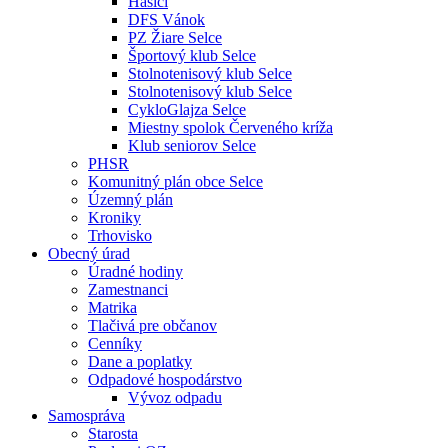
Hasiči
DFS Vánok
PZ Žiare Selce
Športový klub Selce
Stolnotenisový klub Selce
Stolnotenisový klub Selce
CykloGlajza Selce
Miestny spolok Červeného kríža
Klub seniorov Selce
PHSR
Komunitný plán obce Selce
Územný plán
Kroniky
Trhovisko
Obecný úrad
Úradné hodiny
Zamestnanci
Matrika
Tlačivá pre občanov
Cenníky
Dane a poplatky
Odpadové hospodárstvo
Vývoz odpadu
Samospráva
Starosta