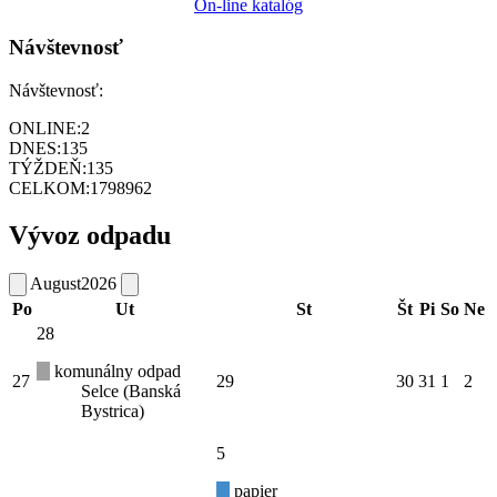
On-line katalóg
Návštevnosť
Návštevnosť:
ONLINE:
2
DNES:
135
TÝŽDEŇ:
135
CELKOM:
1798962
Vývoz odpadu
August
2026
Po
Ut
St
Št
Pi
So
Ne
28
komunálny odpad
27
29
30
31
1
2
Selce (Banská
Bystrica)
5
papier