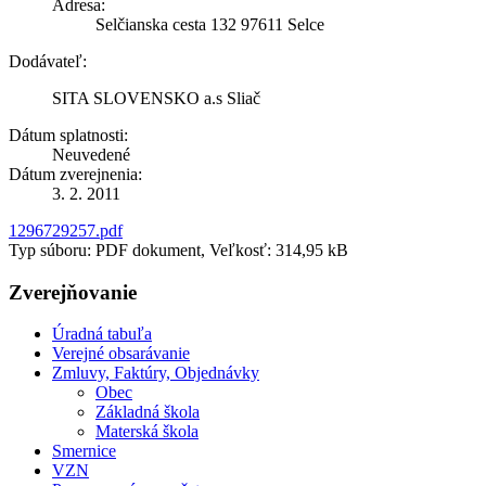
Adresa:
Selčianska cesta 132 97611 Selce
Dodávateľ:
SITA SLOVENSKO a.s Sliač
Dátum splatnosti:
Neuvedené
Dátum zverejnenia:
3. 2. 2011
1296729257.pdf
Typ súboru: PDF dokument, Veľkosť: 314,95 kB
Zverejňovanie
Úradná tabuľa
Verejné obsarávanie
Zmluvy, Faktúry, Objednávky
Obec
Základná škola
Materská škola
Smernice
VZN