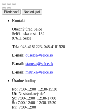
Předchozí
Následující
Kontakt
Obecný úrad Selce
Selčianska cesta 132
97611 Selce
Tel.:
048-4181223, 048-4181520
E-mail:
ouselce@selce.sk
E-mail:
starosta@selce.sk
E-mail:
matrika@selce.sk
Úradné hodiny
Po:
7:30-12:00 12:30-15:30
Ut:
Nestránkový deň
St:
7:00-12:00 12:30-17:00
Št:
7:00-12:00 12:30-15:30
Pi:
7:00-12:00