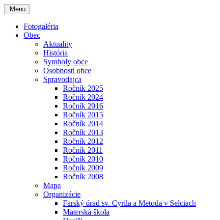
Menu
Fotogaléria
Obec
Aktuality
História
Symboly obce
Osobnosti obce
Spravodajca
Ročník 2025
Ročník 2024
Ročník 2016
Ročník 2015
Ročník 2014
Ročník 2013
Ročník 2012
Ročník 2011
Ročník 2010
Ročník 2009
Ročník 2008
Mapa
Organizácie
Farský úrad sv. Cyrila a Metoda v Selciach
Materská škola