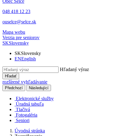
Obec
Selce
048 418 12 23
ouselce@selce.sk
Mapa webu
Verzia pre seniorov
SK
Slovensky
SK
Slovensky
EN
English
Hľadaný výraz
Hľadať
rozšírené vyhľadávanie
Předchozí
Následující
Elektronické služby
Úradná tabuľa
Tlačivá
Fotogaléria
Seniori
Úvodná stránka