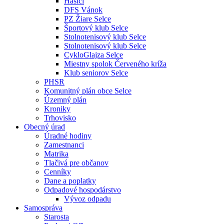
Hasiči
DFS Vánok
PZ Žiare Selce
Športový klub Selce
Stolnotenisový klub Selce
Stolnotenisový klub Selce
CykloGlajza Selce
Miestny spolok Červeného kríža
Klub seniorov Selce
PHSR
Komunitný plán obce Selce
Územný plán
Kroniky
Trhovisko
Obecný úrad
Úradné hodiny
Zamestnanci
Matrika
Tlačivá pre občanov
Cenníky
Dane a poplatky
Odpadové hospodárstvo
Vývoz odpadu
Samospráva
Starosta