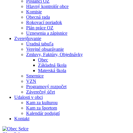
Poslanci OZ
Hlavný kontrolór obce
Komisie
Obecná rada
Rokovací poriadok
Plán práce OZ
Uznesenia a zápisnice
Zverejňovanie
Úradná tabuľa
Verejné obsarávanie
Zmluvy, Faktúry, Objednávky
Obec
Základná škola
Materská škola
Smernice
VZN
Programový rozpočet
Záverečný účet
Udalosti v obci
Kam za kulturou
Kam za športom
Kalendár podujatí
Kontakt