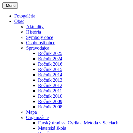
Menu
Fotogaléria
Obec
Aktuality
História
Symboly obce
Osobnosti obce
Spravodajca
Ročník 2025
Ročník 2024
Ročník 2016
Ročník 2015
Ročník 2014
Ročník 2013
Ročník 2012
Ročník 2011
Ročník 2010
Ročník 2009
Ročník 2008
Mapa
Organizácie
Farský úrad sv. Cyrila a Metoda v Selciach
Materská škola