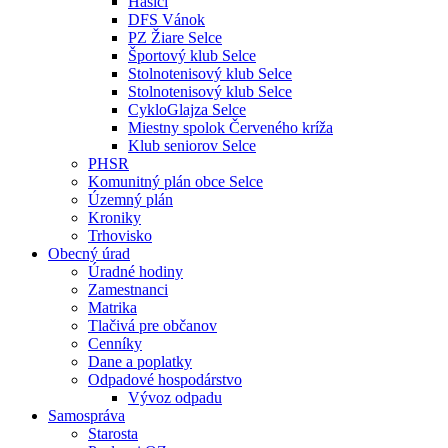
Hasiči
DFS Vánok
PZ Žiare Selce
Športový klub Selce
Stolnotenisový klub Selce
Stolnotenisový klub Selce
CykloGlajza Selce
Miestny spolok Červeného kríža
Klub seniorov Selce
PHSR
Komunitný plán obce Selce
Územný plán
Kroniky
Trhovisko
Obecný úrad
Úradné hodiny
Zamestnanci
Matrika
Tlačivá pre občanov
Cenníky
Dane a poplatky
Odpadové hospodárstvo
Vývoz odpadu
Samospráva
Starosta