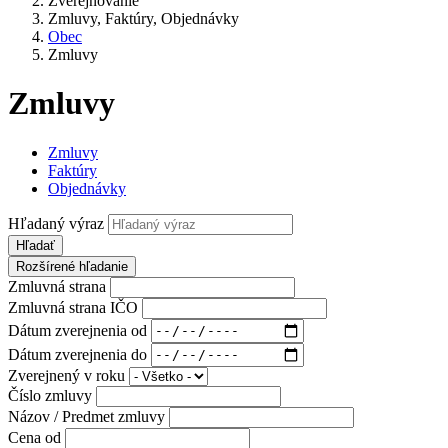
Zverejňovanie
Zmluvy, Faktúry, Objednávky
Obec
Zmluvy
Zmluvy
Zmluvy
Faktúry
Objednávky
Hľadaný výraz
Hľadať
Rozšírené hľadanie
Zmluvná strana
Zmluvná strana IČO
Dátum zverejnenia od
Dátum zverejnenia do
Zverejnený v roku
Číslo zmluvy
Názov / Predmet zmluvy
Cena od