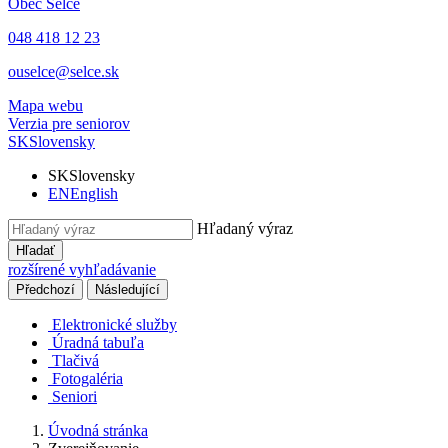
Obec
Selce
048 418 12 23
ouselce@selce.sk
Mapa webu
Verzia pre seniorov
SK
Slovensky
SK
Slovensky
EN
English
Hľadaný výraz
Hľadať
rozšírené vyhľadávanie
Předchozí
Následující
Elektronické služby
Úradná tabuľa
Tlačivá
Fotogaléria
Seniori
Úvodná stránka