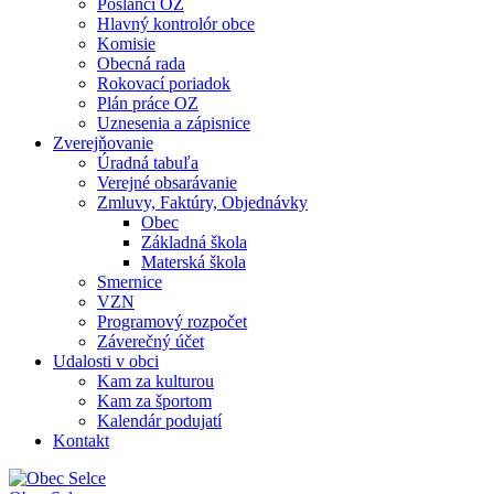
Poslanci OZ
Hlavný kontrolór obce
Komisie
Obecná rada
Rokovací poriadok
Plán práce OZ
Uznesenia a zápisnice
Zverejňovanie
Úradná tabuľa
Verejné obsarávanie
Zmluvy, Faktúry, Objednávky
Obec
Základná škola
Materská škola
Smernice
VZN
Programový rozpočet
Záverečný účet
Udalosti v obci
Kam za kulturou
Kam za športom
Kalendár podujatí
Kontakt