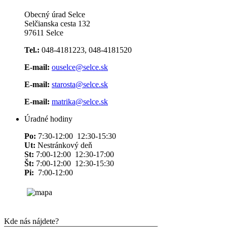
Obecný úrad Selce
Selčianska cesta 132
97611 Selce
Tel.:
048-4181223, 048-4181520
E-mail:
ouselce@selce.sk
E-mail:
starosta@selce.sk
E-mail:
matrika@selce.sk
Úradné hodiny
Po:
7:30-12:00 12:30-15:30
Ut:
Nestránkový deň
St:
7:00-12:00 12:30-17:00
Št:
7:00-12:00 12:30-15:30
Pi:
7:00-12:00
Kde nás nájdete?