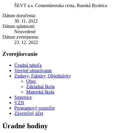
ŠEVT a.s. Cementárenska cesta, Banská Bystrica
Dátum doručenia:
30. 11. 2022
Dátum splatnosti:
Neuvedené
Dátum zverejnenia:
23. 12. 2022
Zverejňovanie
Úradná tabuľa
Verejné obsarávanie
Zmluvy, Faktúry, Objednávky
Obec
Základná škola
Materská škola
Smernice
VZN
Programový rozpočet
Záverečný účet
Úradné hodiny