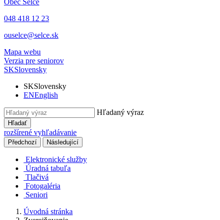
Obec
Selce
048 418 12 23
ouselce@selce.sk
Mapa webu
Verzia pre seniorov
SK
Slovensky
SK
Slovensky
EN
English
Hľadaný výraz
Hľadať
rozšírené vyhľadávanie
Předchozí
Následující
Elektronické služby
Úradná tabuľa
Tlačivá
Fotogaléria
Seniori
Úvodná stránka