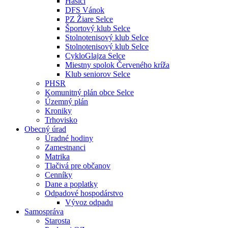
Hasiči
DFS Vánok
PZ Žiare Selce
Športový klub Selce
Stolnotenisový klub Selce
Stolnotenisový klub Selce
CykloGlajza Selce
Miestny spolok Červeného kríža
Klub seniorov Selce
PHSR
Komunitný plán obce Selce
Územný plán
Kroniky
Trhovisko
Obecný úrad
Úradné hodiny
Zamestnanci
Matrika
Tlačivá pre občanov
Cenníky
Dane a poplatky
Odpadové hospodárstvo
Vývoz odpadu
Samospráva
Starosta