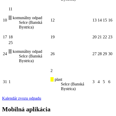
11
komunálny odpad
10
12
13
14
15
16
Selce (Banská
Bystrica)
17
18
19
20
21
22
23
25
komunálny odpad
24
26
27
28
29
30
Selce (Banská
Bystrica)
2
plast
31
1
3
4
5
6
Selce (Banská
Bystrica)
Kalendár zvozu odpadu
Mobilná aplikácia