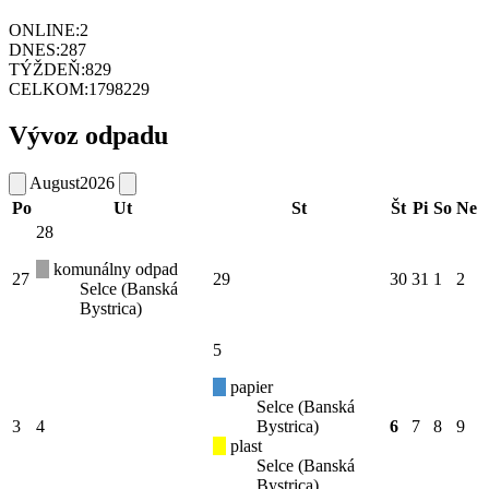
ONLINE:
2
DNES:
287
TÝŽDEŇ:
829
CELKOM:
1798229
Vývoz odpadu
August
2026
Po
Ut
St
Št
Pi
So
Ne
28
komunálny odpad
27
29
30
31
1
2
Selce (Banská
Bystrica)
5
papier
Selce (Banská
3
4
Bystrica)
6
7
8
9
plast
Selce (Banská
Bystrica)