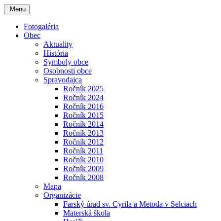
Menu
Fotogaléria
Obec
Aktuality
História
Symboly obce
Osobnosti obce
Spravodajca
Ročník 2025
Ročník 2024
Ročník 2016
Ročník 2015
Ročník 2014
Ročník 2013
Ročník 2012
Ročník 2011
Ročník 2010
Ročník 2009
Ročník 2008
Mapa
Organizácie
Farský úrad sv. Cyrila a Metoda v Selciach
Materská škola