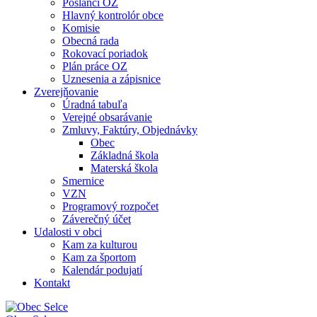
Poslanci OZ
Hlavný kontrolór obce
Komisie
Obecná rada
Rokovací poriadok
Plán práce OZ
Uznesenia a zápisnice
Zverejňovanie
Úradná tabuľa
Verejné obsarávanie
Zmluvy, Faktúry, Objednávky
Obec
Základná škola
Materská škola
Smernice
VZN
Programový rozpočet
Záverečný účet
Udalosti v obci
Kam za kulturou
Kam za športom
Kalendár podujatí
Kontakt